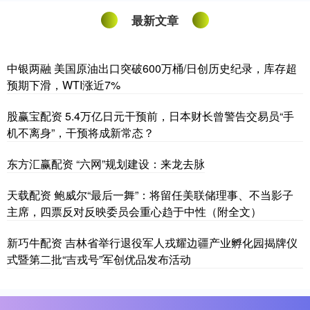
最新文章
中银两融 美国原油出口突破600万桶/日创历史纪录，库存超
预期下滑，WTI涨近7%
股赢宝配资 5.4万亿日元干预前，日本财长曾警告交易员“手
机不离身”，干预将成新常态？
东方汇赢配资 “六网”规划建设：来龙去脉
天载配资 鲍威尔“最后一舞”：将留任美联储理事、不当影子
主席，四票反对反映委员会重心趋于中性（附全文）
新巧牛配资 吉林省举行退役军人戎耀边疆产业孵化园揭牌仪
式暨第二批“吉戎号”军创优品发布活动