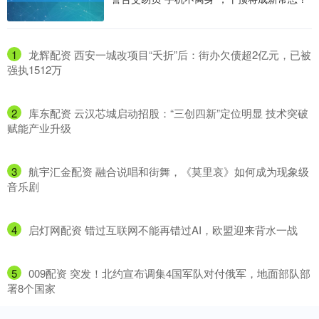
1
​龙辉配资 西安一城改项目“夭折”后：街办欠债超2亿元，已被
强执1512万
2
​库东配资 云汉芯城启动招股：“三创四新”定位明显 技术突破
赋能产业升级
3
​航宇汇金配资 融合说唱和街舞，《莫里哀》如何成为现象级
音乐剧
4
​启灯网配资 错过互联网不能再错过AI，欧盟迎来背水一战
5
​009配资 突发！北约宣布调集4国军队对付俄军，地面部队部
署8个国家